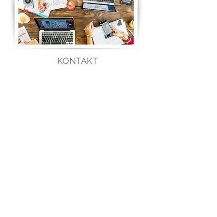
KONTAKT
Lasst uns herausfinden, wie wir zusammen
arbeiten können.
Ich freue mich auf euren Anruf oder Email.
015112470521
mail@verakoch-coaching.de
„Niemand weiß, was er kann, bis er
es probiert hat.“
Pubilius Syrus